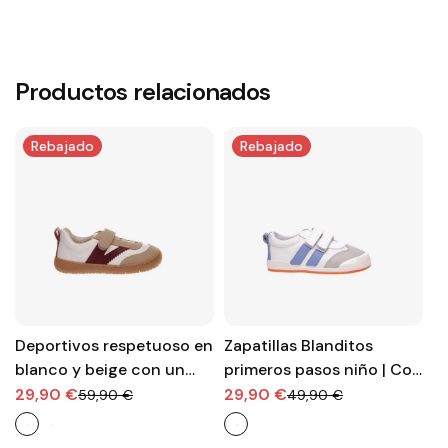
Productos relacionados
Rebajado
Rebajado
Deportivos respetuoso en
Zapatillas Blanditos
Z
blanco y beige con un
primeros pasos niño | Con
Z
toque burdeos con velcro
velcro y suela flexible
pl
29,90 €
29,90 €
4
59,90 €
49,90 €
y elasticos
fl