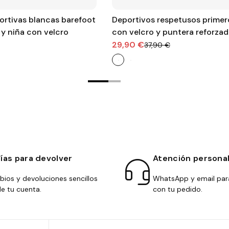
portivas blancas barefoot
Deportivos respetusos primer
 y niña con velcro
con velcro y puntera reforzad
blanco con tiras en azul y ver
29,90 €
37,90 €
días para devolver
Atención persona
ios y devoluciones sencillos
WhatsApp y email par
e tu cuenta.
con tu pedido.