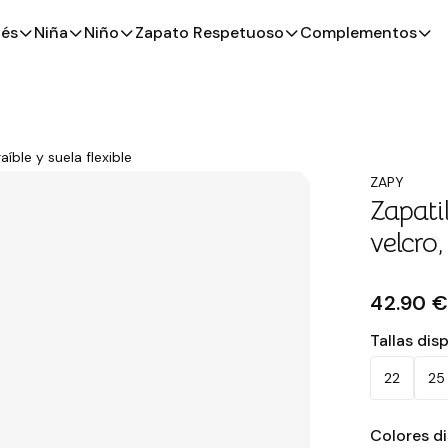
és
Niña
Niño
Zapato Respetuoso
Complementos
aíble y suela flexible
ZAPY
Zapati
velcro,
42.90 
Tallas dis
22
25
Colores d