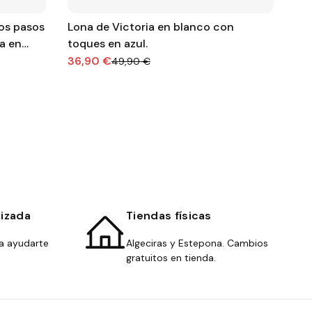
os pasos
Lona de Victoria en blanco con
DE
a en
toques en azul.
VE
de.
36,90 €
39
49,90 €
lizada
Tiendas físicas
a ayudarte
Algeciras y Estepona. Cambios
gratuitos en tienda.