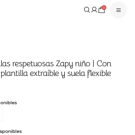
0
llas respetuosas Zapy niño | Con
 plantilla extraíble y suela flexible
€
ponibles
isponibles