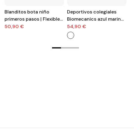
Blanditos bota niño
Deportivos colegiales
Za
primeros pasos | Flexibles
Biomecanics azul marino
m
y seguras
con velcro y puntera
P
50,90 €
54,90 €
3
reforzada
es