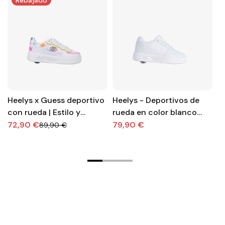
Rebajado
Heelys x Guess deportivo
Heelys - Deportivos de
Z
con rueda | Estilo y
rueda en color blanco
bl
control
con cordones.
c
72,90 €
79,90 €
2
89,90 €
p