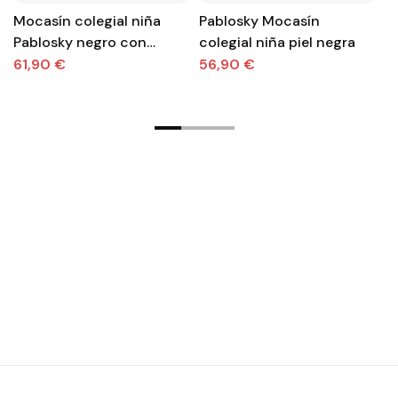
Mocasín colegial niña
Pablosky Mocasín
Z
Pablosky negro con
colegial niña piel negra
m
flecos
pi
61,90 €
56,90 €
6