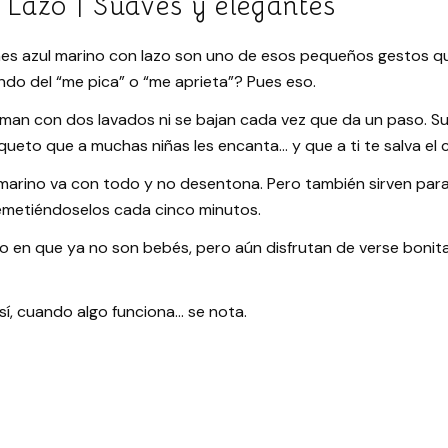
Lazo | Suaves y elegantes
tines azul marino con lazo son uno de esos pequeños gestos q
do del “me pica” o “me aprieta”? Pues eso.
man con dos lavados ni se bajan cada vez que da un paso. Su
 coqueto que a muchas niñas les encanta… y que a ti te salva e
zul marino va con todo y no desentona. Pero también sirven par
remetiéndoselos cada cinco minutos.
en que ya no son bebés, pero aún disfrutan de verse bonitas.
sí, cuando algo funciona… se nota.