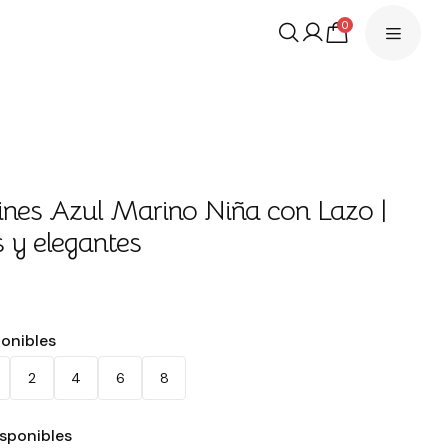
0
ines Azul Marino Niña con Lazo |
 y elegantes
ponibles
2
4
6
8
isponibles