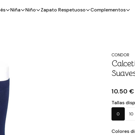
és
Niña
Niño
Zapato Respetuoso
Complementos
CONDOR
Calcet
Suaves
10.50 €
Tallas dis
0
10
Colores d