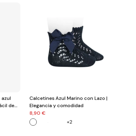
 azul
Calcetines Azul Marino con Lazo |
Leo
ácil de
Elegancia y comodidad
| S
8,90 €
14
+2