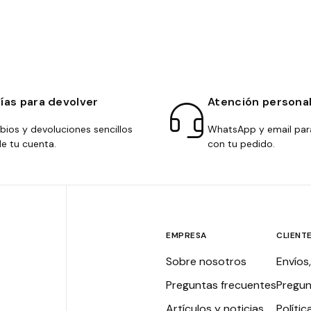
días para devolver
Atención persona
ios y devoluciones sencillos
WhatsApp y email par
e tu cuenta.
con tu pedido.
EMPRESA
CLIENT
Sobre nosotros
Envíos
Preguntas frecuentes
Pregun
Artículos y noticias
Polític