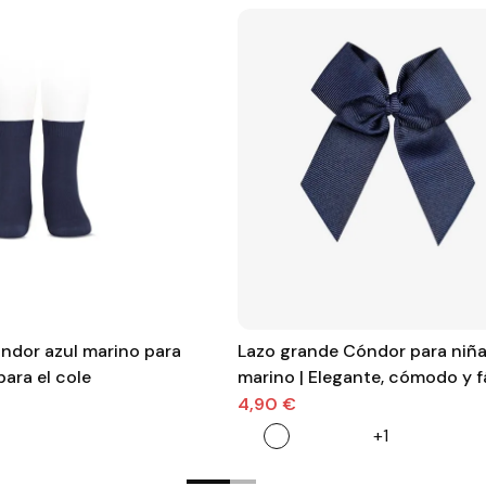
ndor azul marino para
Lazo grande Cóndor para niña
para el cole
marino | Elegante, cómodo y f
combinar
4,90 €
+1