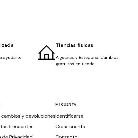
lizada
Tiendas físicas
a ayudarte
Algeciras y Estepona. Cambios
gratuitos en tienda.
E
MI CUENTA
, cambios y devoluciones
Identificarse
tas frecuentes
Crear cuenta
a de Privacidad
Contacto