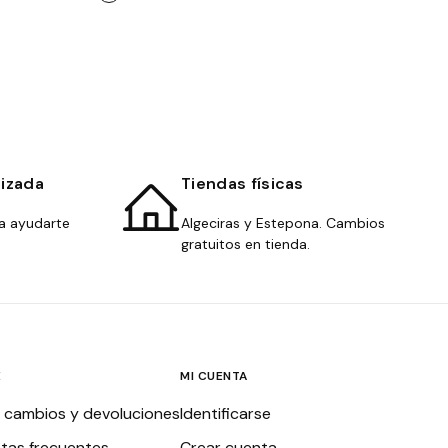
lizada
Tiendas físicas
a ayudarte
Algeciras y Estepona. Cambios
gratuitos en tienda.
E
MI CUENTA
, cambios y devoluciones
Identificarse
tas frecuentes
Crear cuenta