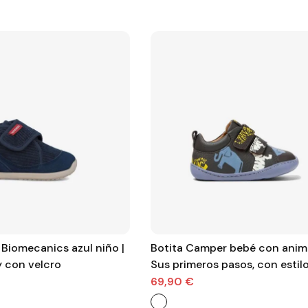
ecanics azul niño |
Botita Camper bebé con anima
 y con velcro
Sus primeros pasos, con estil
69,90 €