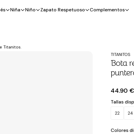
és
Niña
Niño
Zapato Respetuoso
Complementos
 Titanitos.
TITANITOS
Bota r
punter
44.90 
Tallas dis
22
24
Colores d