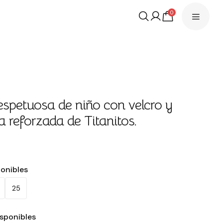
0
espetuosa de niño con velcro y
a reforzada de Titanitos.
€
ponibles
25
isponibles