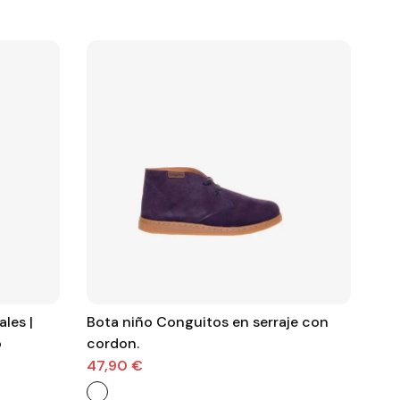
les |
Bota niño Conguitos en serraje con
Bot
o
cordon.
cor
47,90 €
34