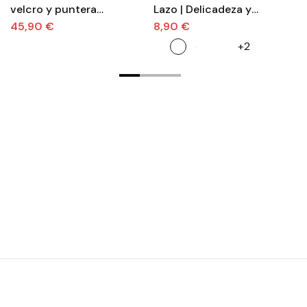
velcro y puntera
Lazo | Delicadeza y
ni
reforzada.
comodidad
c
45,90 €
8,90 €
4
+2